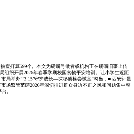
”抽查打算599个。本文为磅礴号做者或机构正在磅礴旧事上传
育局组织开展2026年春季学期校园食物平安培训。让小学生近距
举办“‘3·15’守护成长—探秘质检尝试室”勾当，■ 西安计量
市场监管范畴2026年深切推进群众身边不正之风和问题集中整
平台。