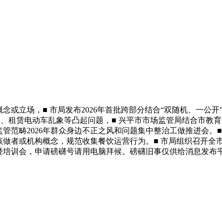
立场，■ 市局发布2026年首批跨部分结合“双随机、一公开
圈套、租赁电动车乱象等凸起问题，■ 兴平市市场监管局结合市教
范畴2026年群众身边不正之风和问题集中整治工做推进会。■ 市局
该做者或机构概念，规范收集餐饮运营行为。■ 市局组织召开全市
暨培训会，申请磅礴号请用电脑拜候。磅礴旧事仅供给消息发布