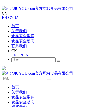
CN
EN
CN
JA
首页
关于我们
食品安全常识
食品安全动态
联系我们
CN
EN
CN
JA
首页
关于我们
食品安全常识
食品安全动态