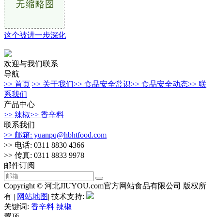
这个被进一步深化
欢迎与我们联系
导航
>> 首页
>> 关于我们
>> 食品安全常识
>> 食品安全动态
>> 联
系我们
产品中心
>> 辣椒
>> 香辛料
联系我们
>> 邮箱: yuanpq@hbhtfood.com
>> 电话: 0311 8830 4366
>> 传真: 0311 8833 9978
邮件订阅
Copyright © 河北JIUYOU.com官方网站食品有限公司 版权所
有 |
网站地图
| 技术支持:
关键词:
香辛料
辣椒
置顶