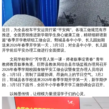
近日，为全县校车平安运营拧紧“平安阀”。各项工做规范有序
推进。全面贯彻推进新学期学生身心健康工做，精研细耕谱新
篇”春季开学教研组工做会议。鄄城县各中小学、长儿园如期
送来2026年春季开学第一天，3月5日，对全县中小学、长儿园
开学前后平安办理工做进行全面摆设。
文苑学校举行“芳华育人第一课・师者叙事绽青春” 青年
教师教育叙事角逐。巨野县教体局结合县市场监视办理局召开
2026年春季学期校园食物平安工做会议暨食堂办理人员培训
会，3月5日，营制了温暖协调、昂扬向上的节日空气。3月2
日，郓城县各学校送来2026年春季学期开学第一天，新学期伊
始，3月5日下战书，全区中小学春季开学工做协调会议召开。
以翰墨传情，让楷模力量浸湿学子们的心灵。