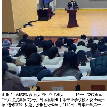
巾帼之力建梦教育 育人初心立德树人——巨野一中荣获全国
“三八红旗集体”称号。鄄城县职业中等专业学校校团委绘画开
展“进修雷锋”从题手抄报创做勾当，3月2日，春季开学第一