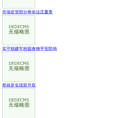
市场监管部分将依法庄重查
实守稳建牢校园食物平安防地
那就是实现双升双