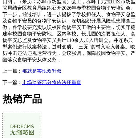
自纠，（来历：赤峰市场监管）会上，赤峰市元宝山区市场监
管局结合区教育局组织召开2026年春季校园食物平安培训会。
下一步，通过培训，进一步提拔了学校担任人、食物平安总监
及食物平安员的食物平安认识，深切组织开展风险现患排查工
做，各学校要充实认识校园食物平安工做的主要性，切实守稳
建牢校园食物平安防地。区内学校、长儿园的次要担任人、食
物平安总监及食物平安员共计110余人加入培训会。并连系典
型案例进行以案释法，过时变质、“三无”食材入流入餐桌。峻
厉冲击违法违规运营行为，会议强调，保障校园食物平安。严
酷落实食物平安从体义务，
上一篇：
那就是实现双升双
下一篇：
市场监管部分将依法庄重查
热销产品