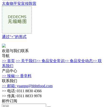
大食物平安宣传阵营
通过“+”的形式
欢迎与我们联系
导航
>> 首页
>> 关于我们
>> 食品安全常识
>> 食品安全动态
>> 联
系我们
产品中心
>> 辣椒
>> 香辛料
联系我们
>> 邮箱: yuanpq@hbhtfood.com
>> 电话: 0311 8830 4366
>> 传真: 0311 8833 9978
邮件订阅