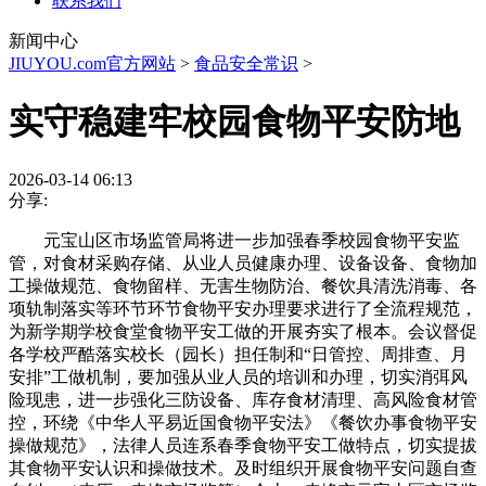
联系我们
新闻中心
JIUYOU.com官方网站
>
食品安全常识
>
实守稳建牢校园食物平安防地
2026-03-14 06:13
分享:
元宝山区市场监管局将进一步加强春季校园食物平安监
管，对食材采购存储、从业人员健康办理、设备设备、食物加
工操做规范、食物留样、无害生物防治、餐饮具清洗消毒、各
项轨制落实等环节环节食物平安办理要求进行了全流程规范，
为新学期学校食堂食物平安工做的开展夯实了根本。会议督促
各学校严酷落实校长（园长）担任制和“日管控、周排查、月
安排”工做机制，要加强从业人员的培训和办理，切实消弭风
险现患，进一步强化三防设备、库存食材清理、高风险食材管
控，环绕《中华人平易近国食物平安法》《餐饮办事食物平安
操做规范》，法律人员连系春季食物平安工做特点，切实提拔
其食物平安认识和操做技术。及时组织开展食物平安问题自查