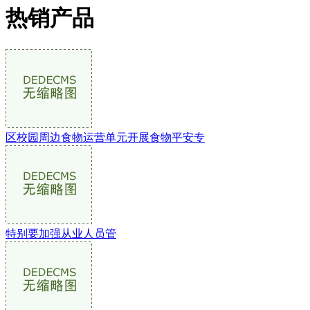
热销产品
区校园周边食物运营单元开展食物平安专
特别要加强从业人员管