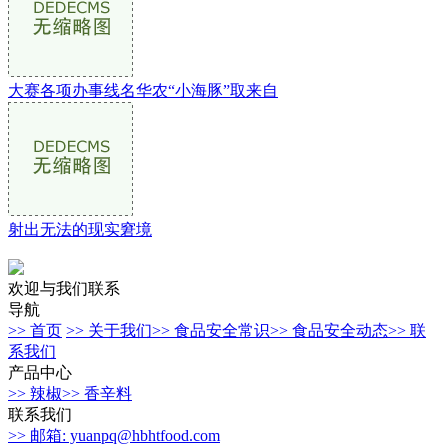
大赛各项办事线名华农“小海豚”取来自
射出无法的现实窘境
欢迎与我们联系
导航
>> 首页
>> 关于我们
>> 食品安全常识
>> 食品安全动态
>> 联
系我们
产品中心
>> 辣椒
>> 香辛料
联系我们
>> 邮箱: yuanpq@hbhtfood.com