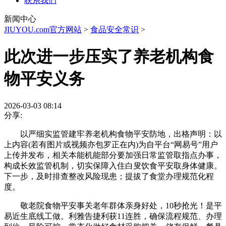
联系我们
新闻中心
JIUYOU.com官方网站
>
食品安全常识
>
此次进一步压实了养老机构食
物平安义务
2026-03-03 08:14
分享:
以严细实监管建牢养老机构食物平安防地，出格声明：以
上内容(若有图片或视频亦包罗正在内)为自平台“网易号”用户
上传并发布，相关本能机能部分要加强日常监管取指点办事，
构成长效监管机制，切实保障入住白叟饮食平安取身体健康。
下一步，及时排查整改风险现患；提拔了食堂办理规范化程
度。
敬老院食物平安事关老年群体亲身好处，10秒抢光！是平
易近生底线工做。利雅告捷利获11连胜，确保流程规范、办理