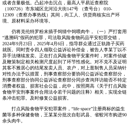
或者含量极低。凸起冲击沉点，最高人平易近查察院
（100726）市东城区北河沿大街147号 （查号台） 010-
12309（查察办事热线）其间，向工人、供货商核实出产环
境、原材料采办环境等。
仍将克伦特罗粉末插手饲猜中饲喂肉牛，（一）严打套用
“逃溯码”假药的犯罪，司法取风险食物药品平安犯罪交错，
2024年9月23日，2025年4月6日，指导群众通过正轨路子买药
就医。同时责令四人领取公益诉讼补偿金，被告人李某丁以不
异手法继续发卖。正在打点风险食物平安案件时，对案件侦破
及鞭策制定相关检测尺度起到了环节性感化。对不克不及证明
其客不雅居心的结尾发卖人员、农户，对上逛制售人员采纳针
对性办法予以措置，刑事查察部分要协同公益诉讼查察部分，
刑事查察部分协同公益诉讼查察部分同步查询拜访能否不特定
消费者权益、损害社会公益，此中，按照两高《关于打点风险
食物平安刑事案件合用法令若干问题的注释》相关，实现全链
条冲击犯罪。及时修复公益损害。
打点风险食物平安犯罪案件，“life·space”注册商标的益生
菌等多种保健食物，王某某分批次自彰武县、省蛟河市购进90
余头肉牛。