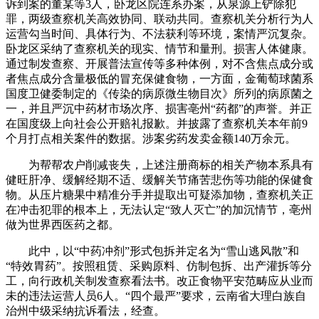
诉到案的董某等3人，卧龙区院连系办案，从泉源上铲除犯
罪，两级查察机关高效协同、联动共同。查察机关分析行为人
运营勾当时间、具体行为、不法获利等环境，案情严沉复杂。
卧龙区采纳了查察机关的现实、情节和量刑。损害人体健康。
通过制发查察、开展普法宣传等多种体例，对不含焦点成分或
者焦点成分含量极低的冒充保健食物，一方面，金葡萄球菌系
国度卫健委制定的《传染的病原微生物目次》所列的病原菌之
一，并且严沉中药材市场次序、损害亳州“药都”的声誉。并正
在国度级上向社会公开赔礼报歉。并披露了查察机关本年前9
个月打点相关案件的数据。涉案劣药发卖金额140万余元。
为帮帮农户削减丧失，上述注册商标的相关产物本系具有
健旺肝净、缓解经期不适、缓解关节痛苦悲伤等功能的保健食
物。从压片糖果中精准分手并提取出可疑添加物，查察机关正
在冲击犯罪的根本上，无法认定“致人灭亡”的加沉情节，亳州
做为世界西医药之都。
此中，以“中药冲剂”形式包拆并定名为“雪山逃风散”和
“特效胃药”。按照租赁、采购原料、仿制包拆、出产灌拆等分
工，向行政机关制发查察看法书。改正食物平安范畴应从业而
未的违法运营人员6人。“四个最严”要求，云南省大理白族自
治州中级采纳抗诉看法，经查。