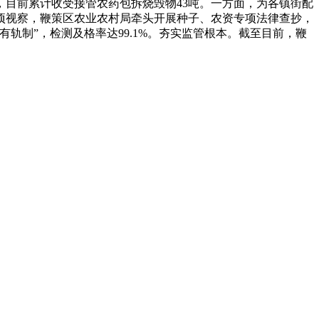
目前累计收受接管农药包拆烧毁物43吨。一方面，为各镇街配
项视察，鞭策区农业农村局牵头开展种子、农资专项法律查抄，
轨制”，检测及格率达99.1%。夯实监管根本。截至目前，鞭