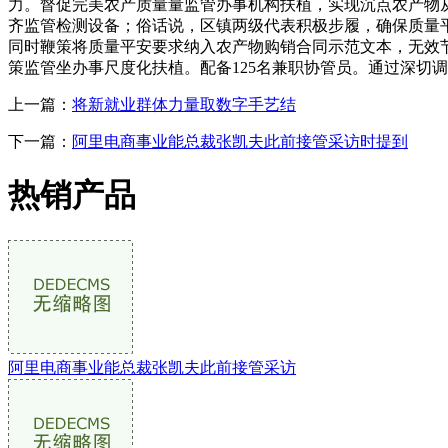
力。督促完美农产质量量监管办事机构扶植，实现沉点农产物
齐监管检测设备；俗话说，区镇两级代表积极步履，确保质量
同时鞭策将质量平安要求纳入农产物购销合同示范文本，无效节
策监管坐办事尺度化扶植。配备125名兼职协管员。通过深切
上一篇：
将新就业群体力量取数字手艺结
下一篇：
阿里电商事业能总裁张凯夫此前接管采访时提到
热销产品
阿里电商事业能总裁张凯夫此前接管采访