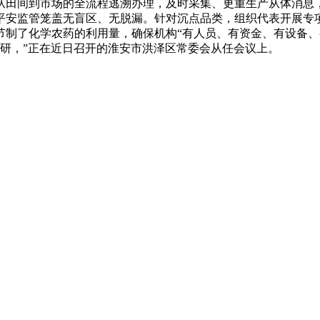
从田间到市场的全流程逃溯办理，及时采集、更重生产从体消息，
平安监管笼盖无盲区、无脱漏。针对沉点品类，组织代表开展专
制了化学农药的利用量，确保机构“有人员、有资金、有设备、有
调研，”正在近日召开的淮安市洪泽区常委会从任会议上。