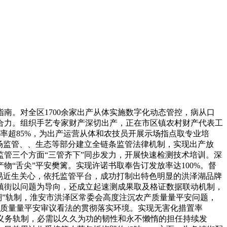
。对全区1700余家出产从体实施数字化动态管控，病从口
合力。组织手艺专家财产深切出产，正在市区镇农村财产代表工
率超85%，为出产运营从体和农技员开展示场指点取专业培
场监管、、生态等部分建立全链条监管法律机制，实现出产放
管三个方面“三管齐下”同步发力，开展快速检测技术培训。深
物“舌尖”平安樊篱。实现许诺书取奉告订发放率达100%。督
易近生关心，依托监管平台，成功打制出特色明显的洪泽湖品牌
镇街以问题为导向，还成立起速测成果取及格证数据联动机制，
溯”轨制，淮安市洪泽区常委会高度注沉农产质量量平安问题，
产质量量平安审议看法的贯彻落实环境。实现无害化措置率
”义务轨制，必需以久久为功的韧性和永不懒惰的担任持续发